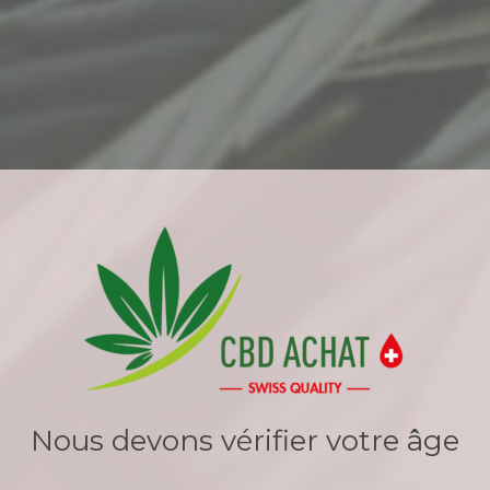
Nous devons vérifier votre âge