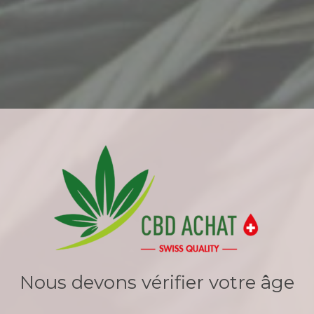
Nous devons vérifier votre âge