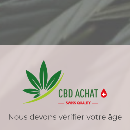
Nous devons vérifier votre âge