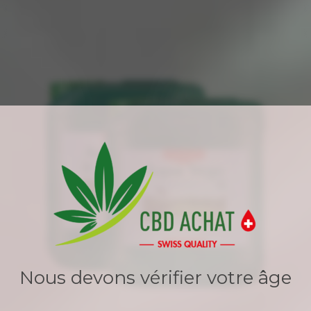
Nous devons vérifier votre âge